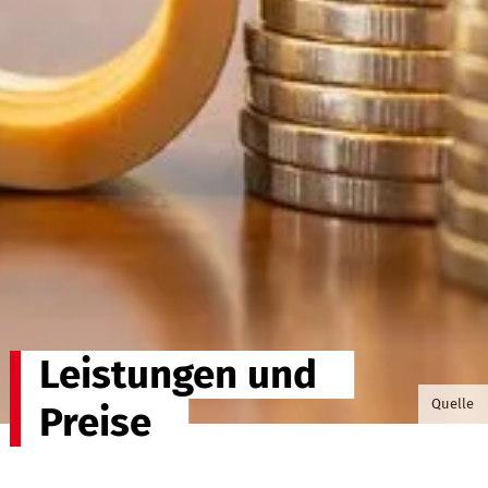
Leistungen und
©somma
Quelle
Preise