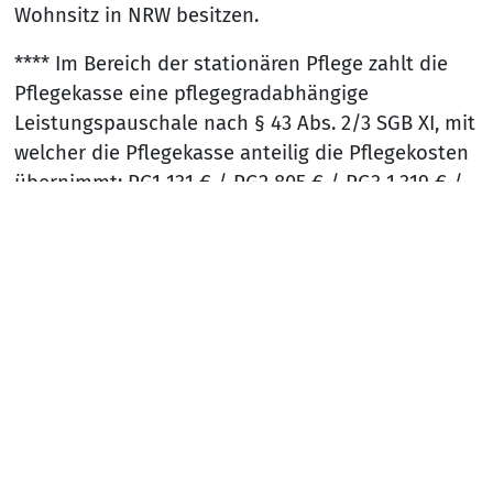
Wohnsitz in NRW besitzen.
**** Im Bereich der stationären Pflege zahlt die
Pflegekasse eine pflegegradabhängige
Leistungspauschale nach § 43 Abs. 2/3 SGB XI, mit
welcher die Pflegekasse anteilig die Pflegekosten
übernimmt: PG1 131 € / PG2 805 € / PG3 1.319 € /
PG4 1.855 € / PG5 2.096 €
Bei der Kurzzeitpflege zahlt die Pflegekasse für
Nach
Personen mit einen Pflegegrad zwischen 2 und 5
einen Gesamtbetrag von bis zu 1.854,- € jährlich.
Bei einem bereits bescheinigten Pflegegrad von
mehr als sechs Monaten gewährt die Pflegekasse
die sogenannte Verhinderungspflege. Diese kann
durch eine Umwidmung die Kurzzeitpflege auf ein
weiteres Budget von bis zu 1.685,- € jährlich
erweitern.