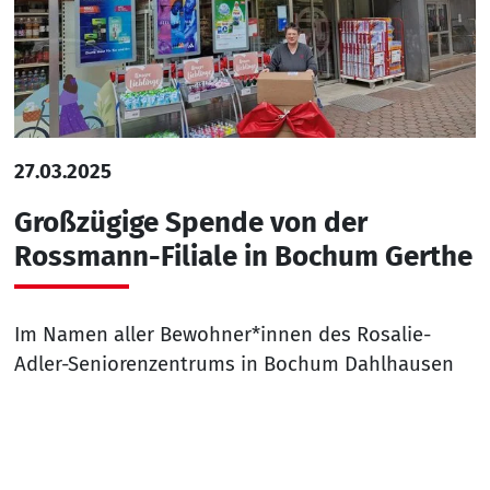
27.03.2025
Großzügige Spende von der
Rossmann-Filiale in Bochum Gerthe
Im Namen aller Bewohner*innen des Rosalie-
Adler-Seniorenzentrums in Bochum Dahlhausen
möchten wir uns für die großzügige Spende der
Rossmann-Filiale in Bochum Gerthe (Lothringer
Nach
Straße 9) unter der Filialleitung von Frau Klaffka
bedanken. Neben Pflegeprodukten des